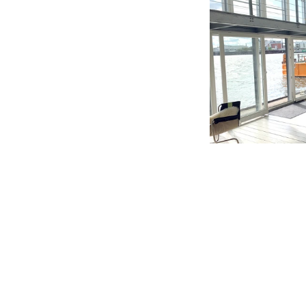
Me
Ja
Fr