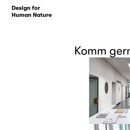
D
esign for 
Human Nature
Komm gerne