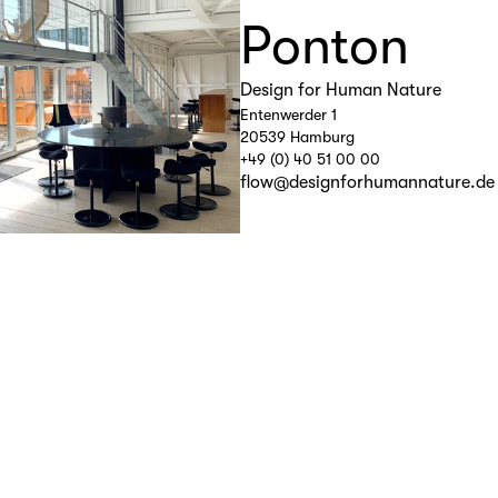
Ponton
Design for Human Nature
Entenwerder 1
20539 Hamburg
+49 (0) 40 51 00 00
flow@designforhumannature.de
ld dich bei 
smin, wenn du 
agen hast.