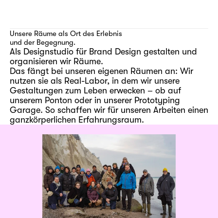
Unsere Räume als Ort des Erlebnis 
365 qm
und der Begegnung.
Als Designstudio für Brand Design gestalten und 
Prototyping Garage
organisieren wir Räume. 
130 qm
Das fängt bei unseren eigenen Räumen an: Wir 
Workshop Ponton 
nutzen sie als Real-Labor, in dem wir unsere 
auf der Elbe
Gestaltungen zum Leben erwecken – ob auf 
unserem Ponton oder in unserer Prototyping 
Garage. So schaffen wir für unseren Arbeiten einen 
ganzkörperlichen Erfahrungsraum.