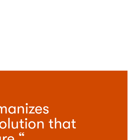
manizes 
lution that 
re.“