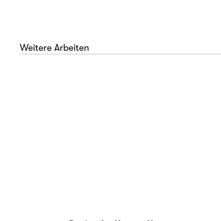
Weitere Arbeiten
che See
iste