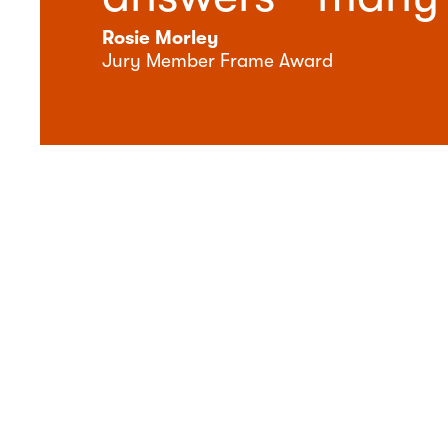
Rosie Morley
Jury Member Frame Award
edits: Ben Pakalski für teo/Smar